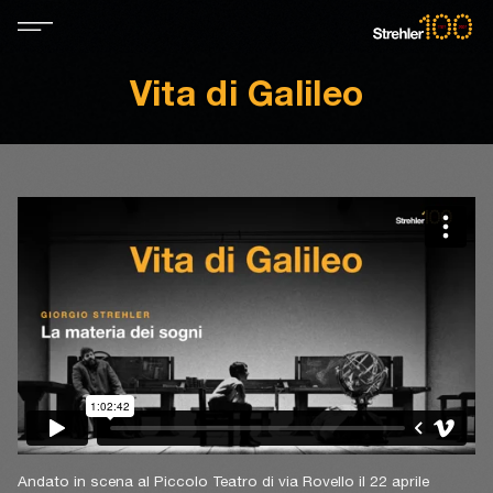
Vita di Galileo
Andato in scena al Piccolo Teatro di via Rovello il 22 aprile