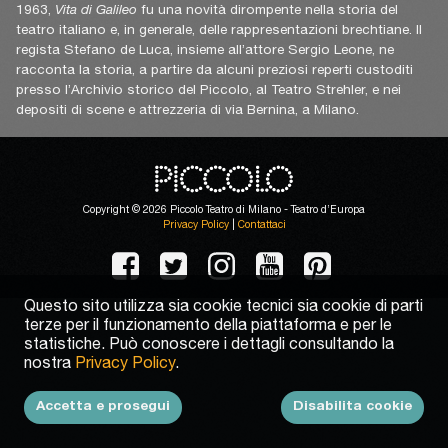
1963,
Vita di Galileo
fu una novità dirompente nella storia del
teatro italiano e, in generale, delle rappresentazioni brechtiane. Il
regista Stefano de Luca, insieme all’attore Sergio Leone, ne
racconta la storia, a partire da alcuni preziosi reperti custoditi
presso l’Archivio storico del Piccolo, al Teatro Strehler, e nei
depositi di scene e attrezzeria di via Bernina, a Milano.
Copyright © 2026 Piccolo Teatro di Milano - Teatro d’Europa
Privacy Policy
|
Contattaci
Questo sito utilizza sia cookie tecnici sia cookie di parti
terze per il funzionamento della piattaforma e per le
statistiche. Può conoscere i dettagli consultando la
nostra
Privacy Policy
.
Accetta e prosegui
Disabilita cookie